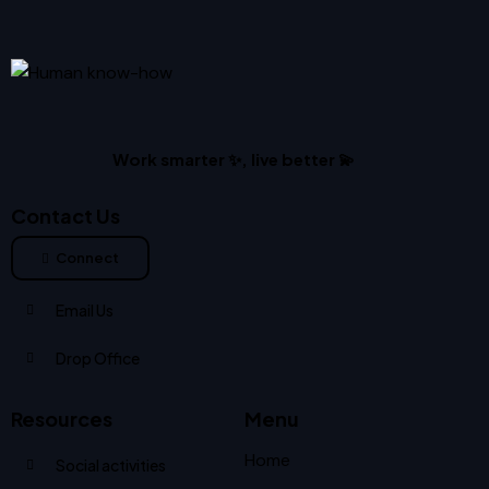
Work smarter ✨, live better 💫
Contact Us
Connect
Email Us
Drop Office
Resources
Menu
Home
Social activities