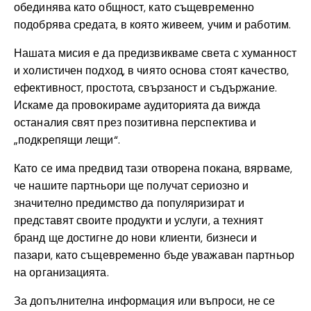
обединява като общност, като същевременно
подобрява средата, в която живеем, учим и работим.
Нашата мисия е да предизвикваме света с хуманност
и холистичен подход, в чиято основа стоят качество,
ефективност, простота, свързаност и съдържание.
Искаме да провокираме аудиторията да вижда
останалия свят през позитивна перспектива и
„подкрепящи лещи“.
Като се има предвид тази отворена покана, вярваме,
че нашите партньори ще получат сериозно и
значително предимство да популяризират и
представят своите продукти и услуги, а техният
бранд ще достигне до нови клиенти, бизнеси и
пазари, като същевременно бъде уважаван партньор
на организацията.
За допълнителна информация или въпроси, не се