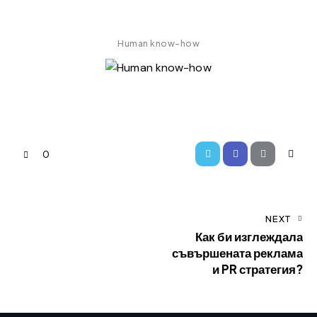
Human know-how
0
NEXT
Как би изглеждала
съвършената реклама
и PR стратегия?